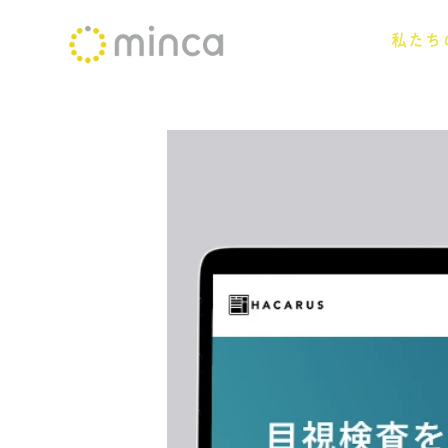
コ
私たち
ン
テ
ン
ツ
へ
ス
キ
ッ
プ