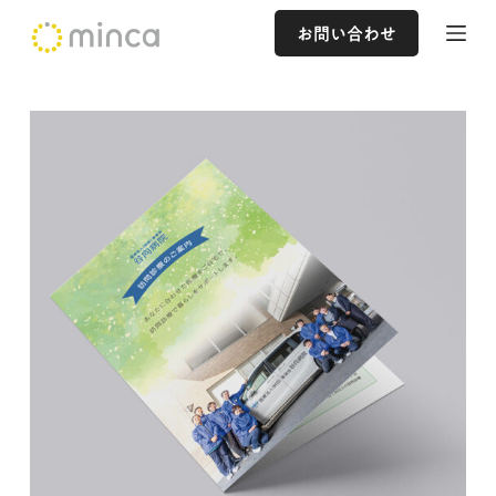
コ
お問い合わせ
ン
テ
ン
ツ
へ
ス
キ
ッ
プ