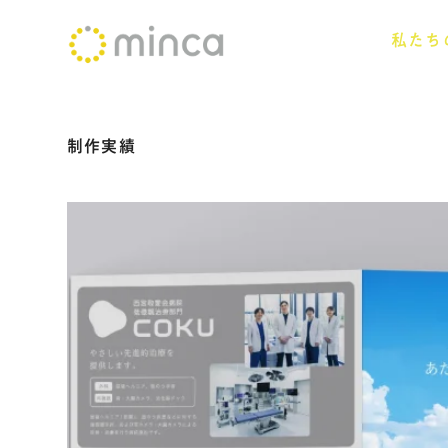
コ
私たち
ン
テ
ン
制作実績
ツ
へ
ス
キ
ッ
プ